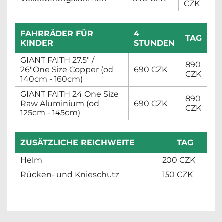
CZK
FAHRRÄDER FÜR
4
TAG
KINDER
STUNDEN
GIANT FAITH 27.5" /
890
26"One Size Copper (od
690 CZK
CZK
140cm - 160cm)
GIANT FAITH 24 One Size
890
Raw Aluminium (od
690 CZK
CZK
125cm - 145cm)
ZUSÄTZLICHE REICHWEITE
TAG
Helm
200 CZK
Rücken- und Knieschutz
150 CZK