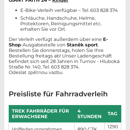
GIANT FAITH 24 –
Kinder
E-Bike-Verleih verfügbar – Tel. 603 828 374
Schläuche, Handschuhe, Helme,
Protektoren, Reinigungsmittel etc.
erhalten Sie vor Ort.
Der Verleih verfügt außerdem über eine
E-
Shop
-Ausgabestelle von
Staněk sport
.
Bestellen Sie donnerstags, holen Sie Ihre
Bestellung freitags ab! Unser Ladengeschäft
befindet sich seit 28 Jahren in Turnov - Hluboká
Straße Nr. 140, Tel. 603 828 374.
Odeslat zpětnou vazbu
Preisliste für Fahrradverleih
TREK FAHRRÄDER FÜR
4
TAG
ERWACHSENE
STUNDEN
1290
Vollfederungsrahmen
890 CZK