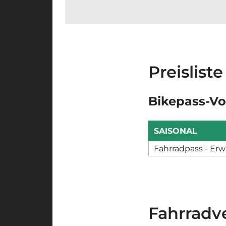
Preislis
Bikepass-Vo
SAISONAL
Fahrradpass - Er
Fahrradve