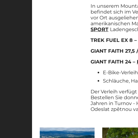
In unserem Mountai
befindet sich im V
vor Ort ausgeliehe
amerikanischen M
SPORT
Ladengesch
TREK FUEL EX 8 
GIANT FAITH 27,5 
GIANT FAITH 24 –
E-Bike-Verleih
Schläuche, Ha
Der Verleih verfüg
Bestellen Sie donne
Jahren in Turnov - 
Odeslat zpětnou v