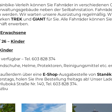
nbike-Verleih können Sie Fahrräder in verschiedenen G
erwaltungsgebäude neben der Seilbahnstation. Fahrräde
n werden. Wir warten unsere Ausrüstung regelmäßig. Wi
arken
TREK
und
GIANT
für Sie. Alle Fahrräder können S
äft erwerben.
–
Erwachsene
/ 26 –
Kinder
Kinder
 verfügbar – Tel. 603 828 374
ndschuhe, Helme, Protektoren, Reinigungsmittel etc. erh
t außerdem über eine
E-Shop
-Ausgabestelle von
Staněk
rstags, holen Sie Ihre Bestellung freitags ab! Unser Lad
Hluboká Straße Nr. 140, Tel. 603 828 374.
azbu