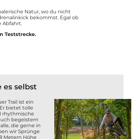
malerische Natur, wo du nicht
drenalinkick bekommst. Egal ob
e Abfahrt.
n Teststrecke.
 es selbst
r Trail ist ein
r bietet tolle
nd rhythmische
euch begeistern
lle, die gerne in
aben wir Sprünge
 8 Metern Höhe